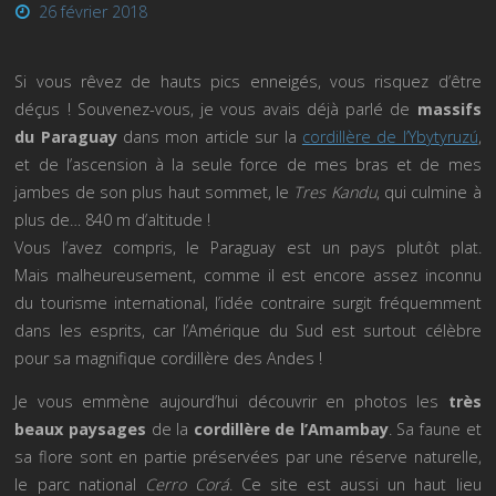
26 février 2018
Si vous rêvez de hauts pics enneigés, vous risquez d’être
déçus ! Souvenez-vous, je vous avais déjà parlé de
massifs
du Paraguay
dans mon article sur la
cordillère de l’Ybytyruzú
,
et de l’ascension à la seule force de mes bras et de mes
jambes de son plus haut sommet, le
Tres Kandu
, qui culmine à
plus de… 840 m d’altitude !
Vous l’avez compris, le Paraguay est un pays plutôt plat.
Mais malheureusement, comme il est encore assez inconnu
du tourisme international, l’idée contraire surgit fréquemment
dans les esprits, car l’Amérique du Sud est surtout célèbre
pour sa magnifique cordillère des Andes !
Je vous emmène aujourd’hui découvrir en photos les
très
beaux paysages
de la
cordillère de l’Amambay
. Sa faune et
sa flore sont en partie préservées par une réserve naturelle,
le parc national
Cerro Corá
. Ce site est aussi un haut lieu