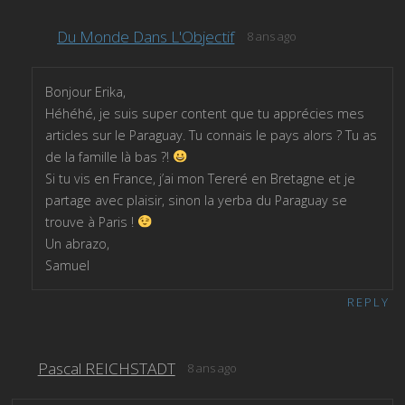
Du Monde Dans L'Objectif
8 ans ago
Bonjour Erika,
Héhéhé, je suis super content que tu apprécies mes
articles sur le Paraguay. Tu connais le pays alors ? Tu as
de la famille là bas ?!
Si tu vis en France, j’ai mon Tereré en Bretagne et je
partage avec plaisir, sinon la yerba du Paraguay se
trouve à Paris !
Un abrazo,
Samuel
REPLY
Pascal REICHSTADT
8 ans ago