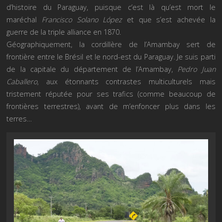
d’histoire du Paraguay, puisque c’est là qu’est mort le
maréchal
Francisco Solano López
et que s’est achevée la
guerre de la triple alliance en 1870.
Géographiquement, la cordillère de l’Amambay sert de
frontière entre le Brésil et le nord-est du Paraguay. Je suis parti
de la capitale du département de l’Amambay,
Pedro Juan
Caballero
, aux étonnants contrastes multiculturels mais
tristement réputée pour ses trafics (comme beaucoup de
frontières terrestres), avant de m’enfoncer plus dans les
terres…