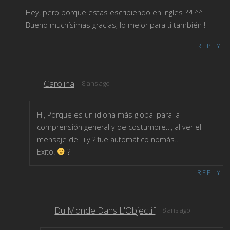
Hey, pero porque estas escribiendo en ingles ??! ^^
Bueno muchísimas gracias, lo mejor para ti también !
REPLY
Carolina
8 ans ago
Hi, Porque es un idiona más global para la
comprensión general y de costumbre…, al ver el
mensaje de Lily ? fue automático nomás…
Exito!
?
REPLY
Du Monde Dans L'Objectif
8 ans ago