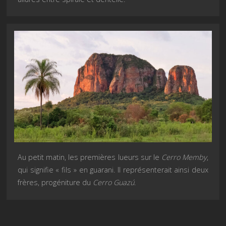
Au petit matin, les premières lueurs sur le
Cerro Memby
,
qui signifie « fils » en guarani. Il représenterait ainsi deux
frères, progéniture du
Cerro Guazú
.