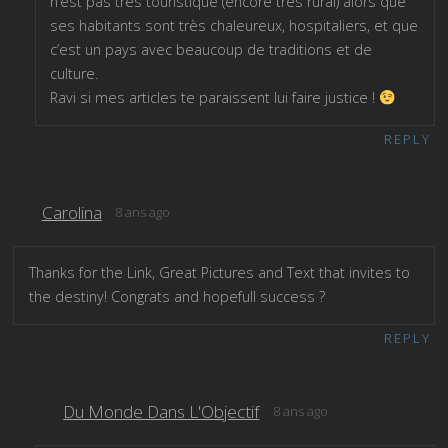
n’est pas très touristique (encore très rural) alors que
ses habitants sont très chaleureux, hospitaliers, et que
c’est un pays avec beaucoup de traditions et de
culture.
Ravi si mes articles te paraissent lui faire justice !
REPLY
Carolina
8 ans ago
Thanks for the Link, Great Pictures and Text that invites to
the destiny! Congrats and hopefull success ?
REPLY
Du Monde Dans L'Objectif
8 ans ago