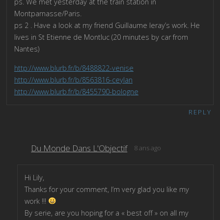
ps. We met yesterday at the train station in
Montparnasse/Paris.
ps 2 . Have a look at my friend Guillaume leray’s work. He
lives in St Etienne de Montluc (20 minutes by car from
Nantes)
http://www.blurb.fr/b/8488822-venise
http://www.blurb.fr/b/8563816-ceylan
http://www.blurb.fr/b/8455790-bologne
REPLY
Du Monde Dans L'Objectif
8 ans ago
Hi Lily,
Thanks for your comment, I’m very glad you like my
work !!!
By serie, are you hoping for a « best off » on all my