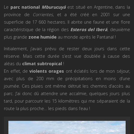
Le
parc national
Mburucuyá
est situé en Argentine, dans la
province de
Corrientes
, et a été créé en 2001 sur une
superficie de 17 660 hectares. Il abrite une faune et une flore
caractéristique de la région des
Esteros del Iberá
, deuxième
plus grande
zone humide
au monde après le Pantanal !
Initialement, j’avais prévu de rester deux jours dans cette
réserve. Mais cette durée s’est vue doublée à cause des
aléas du
climat subtropical
!
En effet, de
violents orages
ont éclatés lors de mon séjour,
avec plus de 200 mm de précipitations en moins d’une
journée. Ces pluies ont même détruit les chemins d’accès au
parc. J’ai donc dû attendre une accalmie, quelques jours plus
tard, pour parcourir les 15 kilomètres qui me séparaient de la
route la plus proche… les pieds dans l’eau !